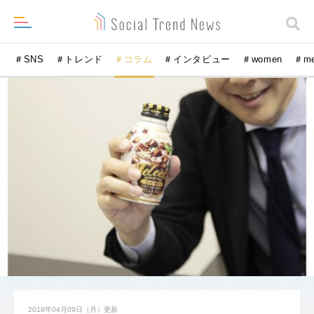
＃SNS
＃トレンド
＃コラム
＃インタビュー
＃women
＃m
2018年04月09日（月）
更新