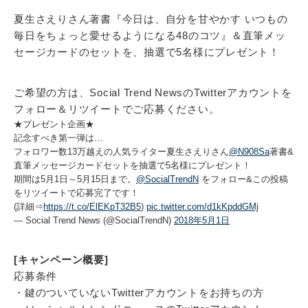
夏生さえりさん著書『今日は、自分を甘やかす いつもの
毎日をちょっと愛せるようになる48のコツ』＆直筆メッ
セージカードのセットを、抽選で5名様にプレゼント！
ご希望の方は、Social Trend NewsのTwitterアカウントを
フォロー＆リツイートでご応募ください。
★プレゼント企画★
記念すべき第一弾は…
フォロワー数13万越えの人気ライター夏生さえりさん
@N908Sa
著書&
直筆メッセージカードセットを抽選で5名様にプレゼント！
期間は5月1日～5月15日まで。
@SocialTrendN
をフォロー&この投稿
をリツイートで応募完了です！
(詳細⇒
https://t.co/ElEKpT32B5
)
pic.twitter.com/d1kKpddGMj
— Social Trend News (@SocialTrendN)
2018年5月1日
[キャンペーン概要]
応募条件
・鍵のついていないTwitterアカウントをお持ちの方