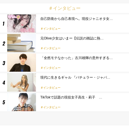
＃インタビュー
自己防衛から自己表現へ。現役ジャニオタ女…
インタビュー
元Olive少女はいまー【伝説の雑誌に熱…
インタビュー
「全然モテなかった」古川雄輝の意外すぎる…
インタビュー
現代に生きるギャル 『バチェラー・ジャパ…
インタビュー
TikTokで話題の現役女子高生・莉子 …
インタビュー