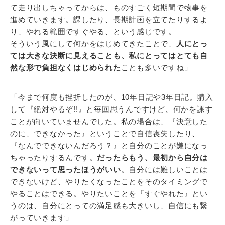
て走り出しちゃってからは、ものすごく短期間で物事を
進めていきます。課したり、長期計画を立てたりするよ
り、やれる範囲ですぐやる、という感じです。
そういう風にして何かをはじめてきたことで、
人にとっ
ては大きな決断に見えることも、私にとってはとても自
然な形で負担なくはじめられた
ことも多いですね」
「今まで何度も挫折したのが、10年日記や3年日記。購入
して『絶対やるぞ!!』と毎回思うんですけど、何かを課す
ことが向いていませんでした。私の場合は、『決意した
のに、できなかった』ということで自信喪失したり、
『なんでできないんだろう？』と自分のことが嫌になっ
ちゃったりするんです。
だったらもう、最初から自分は
できないって思ったほうがいい
。自分には難しいことは
できないけど、やりたくなったことをそのタイミングで
やることはできる。やりたいことを『すぐやれた』とい
うのは、自分にとっての満足感も大きいし、自信にも繋
がっていきます」