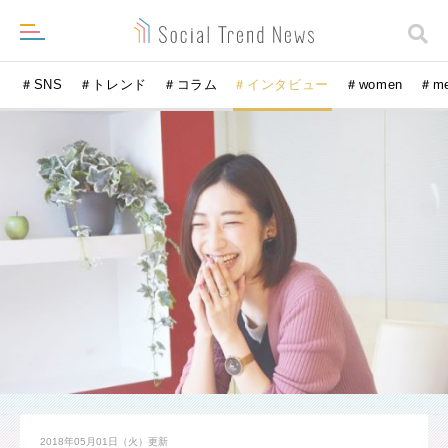
＃SNS
＃トレンド
＃コラム
＃インタビュー
＃women
＃m
2018年05月01日（火）
更新