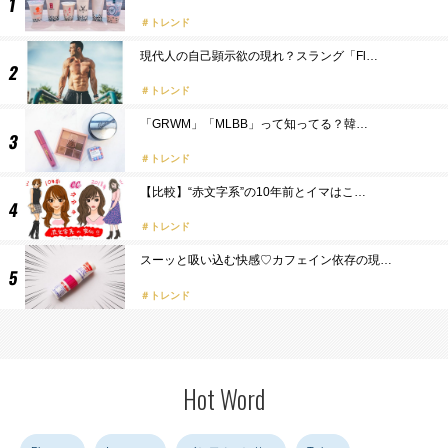
トレンド
現代人の自己顕示欲の現れ？スラング「Fl…
トレンド
「GRWM」「MLBB」って知ってる？韓…
トレンド
【比較】“赤文字系”の10年前とイマはこ…
トレンド
スーッと吸い込む快感♡カフェイン依存の現…
トレンド
Hot Word