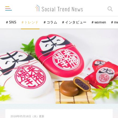
＃SNS
＃トレンド
＃コラム
＃インタビュー
＃women
＃m
2018年05月16日（水）
更新