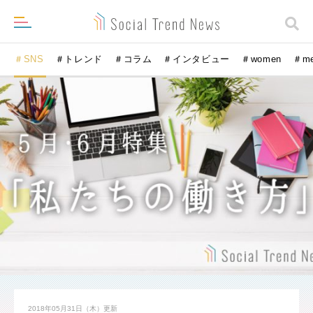
＃SNS
＃トレンド
＃コラム
＃インタビュー
＃women
＃m
2018年05月31日（木）
更新