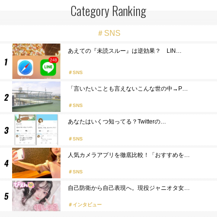
Category Ranking
＃SNS
あえての『未読スルー』は逆効果？ LIN…
SNS
「言いたいことも言えないこんな世の中→P…
SNS
あなたはいくつ知ってる？Twitterの…
SNS
人気カメラアプリを徹底比較！「おすすめを…
SNS
自己防衛から自己表現へ。現役ジャニオタ女…
インタビュー