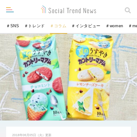
＃SNS
＃トレンド
＃コラム
＃インタビュー
＃women
＃m
2018年06月05日（火）
更新