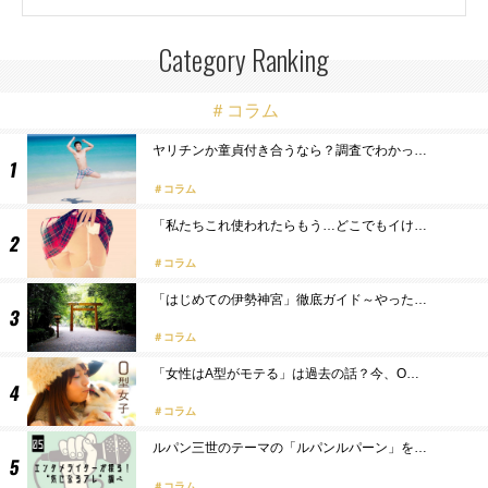
Category Ranking
＃コラム
ヤリチンか童貞付き合うなら？調査でわかっ…
コラム
「私たちこれ使われたらもう…どこでもイけ…
コラム
「はじめての伊勢神宮」徹底ガイド～やった…
コラム
「女性はA型がモテる」は過去の話？今、O…
コラム
ルパン三世のテーマの「ルパンルパーン」を…
コラム