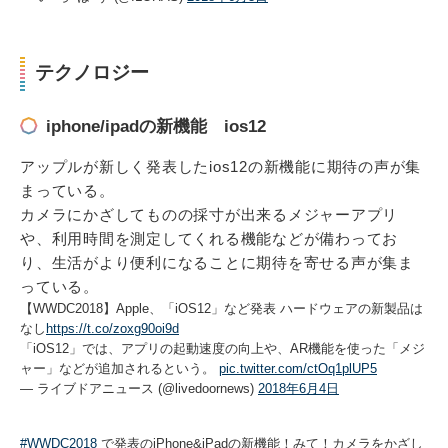
テクノロジー
iphone/ipadの新機能 ios12
アップルが新しく発表したios12の新機能に期待の声が集
まっている。
カメラにかざしてものの採寸が出来るメジャーアプリ
や、利用時間を測定してくれる機能などが備わってお
り、生活がより便利になることに期待を寄せる声が集ま
っている。
【WWDC2018】Apple、「iOS12」など発表 ハードウェアの新製品は
なし
https://t.co/zoxg90oi9d
「iOS12」では、アプリの起動速度の向上や、AR機能を使った「メジ
ャー」などが追加されるという。
pic.twitter.com/ctOq1plUP5
— ライブドアニュース (@livedoornews)
2018年6月4日
#WWDC2018
で発表のiPhone&iPadの新機能！みて！カメラをかざし