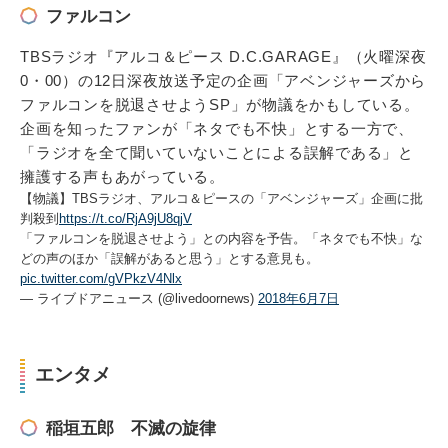
ファルコン
TBSラジオ『アルコ＆ピース D.C.GARAGE』（火曜深夜
0・00）の12日深夜放送予定の企画「アベンジャーズから
ファルコンを脱退させようSP」が物議をかもしている。
企画を知ったファンが「ネタでも不快」とする一方で、
「ラジオを全て聞いていないことによる誤解である」と
擁護する声もあがっている。
【物議】TBSラジオ、アルコ＆ピースの「アベンジャーズ」企画に批
判殺到
https://t.co/RjA9jU8qjV
「ファルコンを脱退させよう」との内容を予告。「ネタでも不快」な
どの声のほか「誤解があると思う」とする意見も。
pic.twitter.com/gVPkzV4Nlx
— ライブドアニュース (@livedoornews)
2018年6月7日
エンタメ
稲垣五郎 不滅の旋律