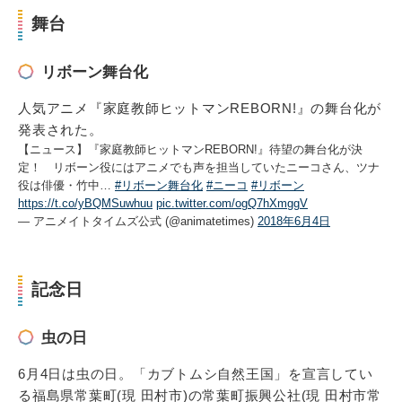
舞台
リボーン舞台化
人気アニメ『家庭教師ヒットマンREBORN!』の舞台化が
発表された。
【ニュース】『家庭教師ヒットマンREBORN!』待望の舞台化が決
定！ リボーン役にはアニメでも声を担当していたニーコさん、ツナ
役は俳優・竹中…
#リボーン舞台化
#ニーコ
#リボーン
https://t.co/yBQMSuwhuu
pic.twitter.com/ogQ7hXmggV
— アニメイトタイムズ公式 (@animatetimes)
2018年6月4日
記念日
虫の日
6月4日は虫の日。「カブトムシ自然王国」を宣言してい
る福島県常葉町(現 田村市)の常葉町振興公社(現 田村市常