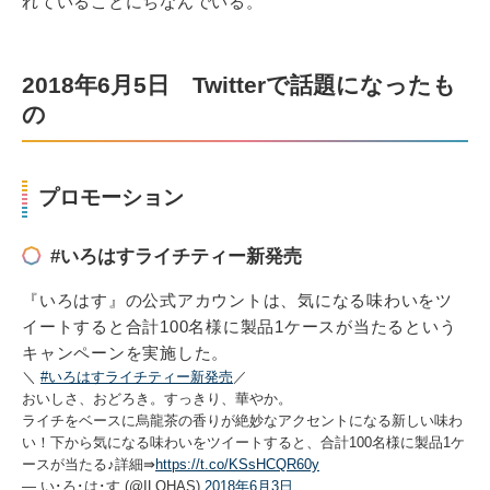
れていることにちなんでいる。
2018年6月5日 Twitterで話題になったも
の
プロモーション
#いろはすライチティー新発売
『いろはす』の公式アカウントは、気になる味わいをツ
イートすると合計100名様に製品1ケースが当たるという
キャンペーンを実施した。
＼
#いろはすライチティー新発売
／
おいしさ、おどろき。すっきり、華やか。
ライチをベースに烏龍茶の香りが絶妙なアクセントになる新しい味わ
い！下から気になる味わいをツイートすると、合計100名様に製品1ケ
ースが当たる♪詳細⇛
https://t.co/KSsHCQR60y
— い･ろ･は･す (@ILOHAS)
2018年6月3日