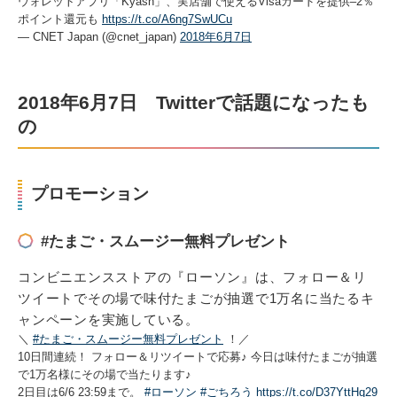
ウォレットアプリ「Kyash」、実店舗で使えるVisaカードを提供–2％
ポイント還元も
https://t.co/A6ng7SwUCu
— CNET Japan (@cnet_japan)
2018年6月7日
2018年6月7日 Twitterで話題になったも
の
プロモーション
#たまご・スムージー無料プレゼント
コンビニエンスストアの『ローソン』は、フォロー＆リ
ツイートでその場で味付たまごが抽選で1万名に当たるキ
ャンペーンを実施している。
＼
#たまご・スムージー無料プレゼント
！／
10日間連続！ フォロー＆リツイートで応募♪ 今日は味付たまごが抽選
で1万名様にその場で当たります♪
2日目は6/6 23:59まで。
#ローソン
#ごちろう
https://t.co/D37YttHq29