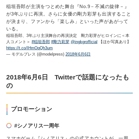
稲垣吾郎が主演をつとめた舞台『No.9－不滅の旋律－』
が3年ぶりに再演。さらに女優の剛力彩芽も出演すること
が決まり、ファンから「楽しみ」といった声があがって
いる。
稲垣吾郎、3年ぶり主演舞台の再演決定 剛力彩芽がヒロインに＜本
人コメント＞
#稲垣吾郎
#剛力彩芽
@ingkgrofficial
【ほか写真あり】
https://t.co/IHmOqQh3um
— モデルプレス (@modelpress)
2018年6月6日
2018年6月6日 Twitterで話題になったも
の
プロモーション
#シノアリス一周年
スマホゲーム『シノアリス』の公式アカウントが、一周