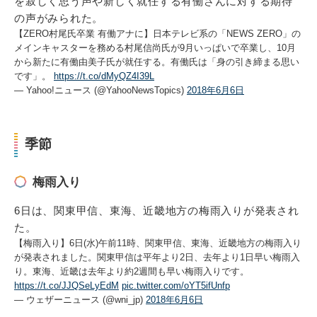
を寂しく思う声や新しく就任する有働さんに対する期待
の声がみられた。
【ZERO村尾氏卒業 有働アナに】日本テレビ系の「NEWS ZERO」の
メインキャスターを務める村尾信尚氏が9月いっぱいで卒業し、10月
から新たに有働由美子氏が就任する。有働氏は「身の引き締まる思い
です」。
https://t.co/dMyQZ4I39L
— Yahoo!ニュース (@YahooNewsTopics)
2018年6月6日
季節
梅雨入り
6日は、関東甲信、東海、近畿地方の梅雨入りが発表され
た。
【梅雨入り】6日(水)午前11時、関東甲信、東海、近畿地方の梅雨入り
が発表されました。関東甲信は平年より2日、去年より1日早い梅雨入
り。東海、近畿は去年より約2週間も早い梅雨入りです。
https://t.co/JJQSeLyEdM
pic.twitter.com/oYT5ifUnfp
— ウェザーニュース (@wni_jp)
2018年6月6日