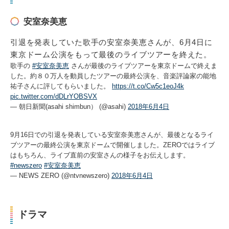
安室奈美恵
引退を発表していた歌手の安室奈美恵さんが、6月4日に
東京ドーム公演をもって最後のライブツアーを終えた。
歌手の
#安室奈美恵
さんが最後のライブツアーを東京ドームで終えま
した。約８０万人を動員したツアーの最終公演を、音楽評論家の能地
祐子さんに評してもらいました。
https://t.co/Cw5c1eoJ4k
pic.twitter.com/dDLrYOBSVX
— 朝日新聞(asahi shimbun） (@asahi)
2018年6月4日
9月16日での引退を発表している安室奈美恵さんが、最後となるライ
ブツアーの最終公演を東京ドームで開催しました。ZEROではライブ
はもちろん、ライブ直前の安室さんの様子をお伝えします。
#newszero
#安室奈美恵
— NEWS ZERO (@ntvnewszero)
2018年6月4日
ドラマ