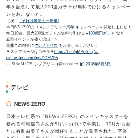
年を記念して最大200連ガチャが無料でひけるキャンペー
ンをおこなった。
【祝！
#それは最悪の一周年
】
本日6/5 17:00より
#シノアリス一周年
キャンペーンを開始しました！
毎日10連、最大200連ガチャが無料で引ける
#100億円ガチャ
など、
豪華イベントが盛り沢山！？
是非この機会に
#シノアリス
をお楽しみください！
▼ストアページはコチラ▼
https://t.co/gMPpGLqjNJ
pic.twitter.com/XgrvYOEVS5
— SINoALICE -シノアリス- (@sinoalice_jp)
2018年6月5日
テレビ
NEWS ZERO
日本テレビ系の『NEWS ZERO』のメインキャスターを
務める村尾信尚さんが9月いっぱいで卒業し、10月から新
たに有働由美子さんが就任することが発表された。卒業