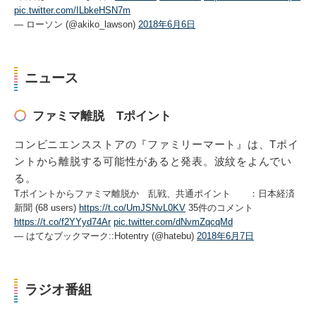
pic.twitter.com/ILbkeHSN7m
— ローソン (@akiko_lawson)
2018年6月6日
ニュース
ファミマ離脱 Tポイント
コンビニエンスストアの『ファミリーマート』は、Tポイ
ントから離脱する可能性があると発表。波紋をよんでい
る。
Tポイントからファミマ離脱か 乱戦、共通ポイント ：日本経済
新聞 (68 users)
https://t.co/UmJSNvL0KV
35件のコメント
https://t.co/f2YYyd74Ar
pic.twitter.com/dNvmZqcqMd
— はてなブックマーク::Hotentry (@hatebu)
2018年6月7日
ラジオ番組