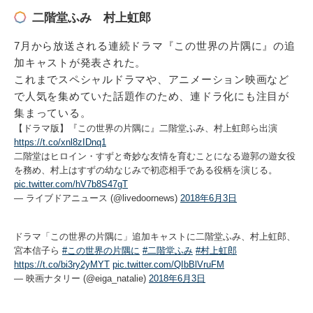
二階堂ふみ 村上虹郎
7月から放送される連続ドラマ『この世界の片隅に』の追
加キャストが発表された。
これまでスペシャルドラマや、アニメーション映画など
で人気を集めていた話題作のため、連ドラ化にも注目が
集まっている。
【ドラマ版】『この世界の片隅に』二階堂ふみ、村上虹郎ら出演
https://t.co/xnl8zIDnq1
二階堂はヒロイン・すずと奇妙な友情を育むことになる遊郭の遊女役
を務め、村上はすずの幼なじみで初恋相手である役柄を演じる。
pic.twitter.com/hV7b8S47gT
— ライブドアニュース (@livedoornews)
2018年6月3日
ドラマ「この世界の片隅に」追加キャストに二階堂ふみ、村上虹郎、
宮本信子ら
#この世界の片隅に
#二階堂ふみ
#村上虹郎
https://t.co/bi3ry2yMYT
pic.twitter.com/QIbBlVruFM
— 映画ナタリー (@eiga_natalie)
2018年6月3日