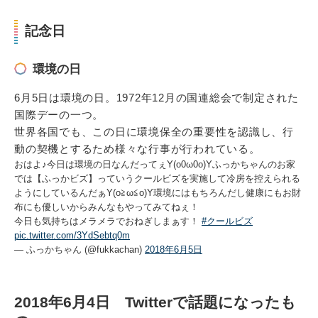
記念日
環境の日
6月5日は環境の日。1972年12月の国連総会で制定された
国際デーの一つ。
世界各国でも、この日に環境保全の重要性を認識し、行
動の契機とするため様々な行事が行われている。
おはよ♪今日は環境の日なんだってぇY(o0ω0o)Yふっかちゃんのお家
では【ふっかビズ】っていうクールビズを実施して冷房を控えられる
ようにしているんだぁY(o≧ω≦o)Y環境にはもちろんだし健康にもお財
布にも優しいからみんなもやってみてねぇ！
今日も気持ちはメラメラでおねぎしまぁす！
#クールビズ
pic.twitter.com/3YdSebtq0m
— ふっかちゃん (@fukkachan)
2018年6月5日
2018年6月4日 Twitterで話題になったも