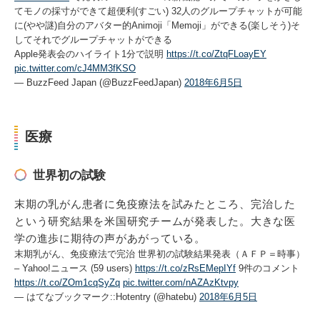
てモノの採寸ができて超便利(すごい) 32人のグループチャットが可能
に(やや謎)自分のアバター的Animoji「Memoji」ができる(楽しそう)そ
してそれでグループチャットができる
Apple発表会のハイライト1分で説明
https://t.co/ZtqFLoayEY
pic.twitter.com/cJ4MM3fKSO
— BuzzFeed Japan (@BuzzFeedJapan)
2018年6月5日
医療
世界初の試験
末期の乳がん患者に免疫療法を試みたところ、完治した
という研究結果を米国研究チームが発表した。大きな医
学の進歩に期待の声があがっている。
末期乳がん、免疫療法で完治 世界初の試験結果発表（ＡＦＰ＝時事）
– Yahoo!ニュース (59 users)
https://t.co/zRsEMepIYf
9件のコメント
https://t.co/ZOm1cqSyZq
pic.twitter.com/nAZAzKtvpy
— はてなブックマーク::Hotentry (@hatebu)
2018年6月5日