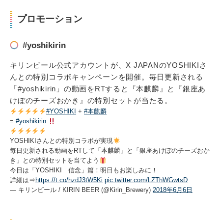
プロモーション
#yoshikirin
キリンビール公式アカウントが、X JAPANのYOSHIKIさ
んとの特別コラボキャンペーンを開催。毎日更新される
「#yoshikirin」の動画をRTすると『本麒麟』と『銀座あ
けぼのチーズおかき』の特別セットが当たる。
#YOSHIKI
+
#本麒麟
=
#yoshikirin
YOSHIKIさんとの特別コラボが実現
毎日更新される動画をRTして「本麒麟」と「銀座あけぼのチーズおか
き」との特別セットを当てよう
今日は「YOSHIKI 信念」篇！明日もお楽しみに！
詳細は⇒
https://t.co/hzdJ3tW5Ki
pic.twitter.com/LZThWGwtsD
— キリンビール / KIRIN BEER (@Kirin_Brewery)
2018年6月6日