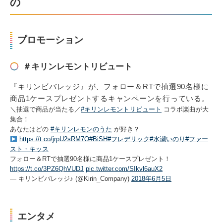
の
プロモーション
＃キリンレモントリビュート
『キリンビバレッジ』が、フォロー＆RTで抽選90名様に
商品1ケースプレゼントするキャンペーンを行っている。
＼抽選で商品が当たる／
#キリンレモントリビュート
コラボ楽曲が大
集合！
あなたはどの
#キリンレモンのうた
が好き？
https://t.co/jrpU2sRM7O
#BiSH
#フレデリック
#水瀬いのり
#ファー
スト・キッス
フォロー＆RTで抽選90名様に商品1ケースプレゼント！
https://t.co/3PZ6QhVUDJ
pic.twitter.com/SIkvl6auX2
— キリンビバレッジ♪ (@Kirin_Company)
2018年6月5日
エンタメ