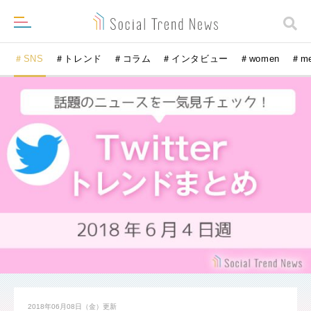
＃SNS
＃トレンド
＃コラム
＃インタビュー
＃women
＃m
2018年06月08日（金）
更新