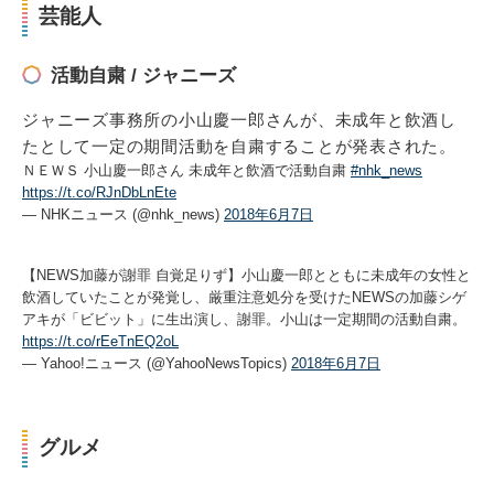
芸能人
活動自粛 / ジャニーズ
ジャニーズ事務所の小山慶一郎さんが、未成年と飲酒し
たとして一定の期間活動を自粛することが発表された。
ＮＥＷＳ 小山慶一郎さん 未成年と飲酒で活動自粛
#nhk_news
https://t.co/RJnDbLnEte
— NHKニュース (@nhk_news)
2018年6月7日
【NEWS加藤が謝罪 自覚足りず】小山慶一郎とともに未成年の女性と
飲酒していたことが発覚し、厳重注意処分を受けたNEWSの加藤シゲ
アキが「ビビット」に生出演し、謝罪。小山は一定期間の活動自粛。
https://t.co/rEeTnEQ2oL
— Yahoo!ニュース (@YahooNewsTopics)
2018年6月7日
グルメ