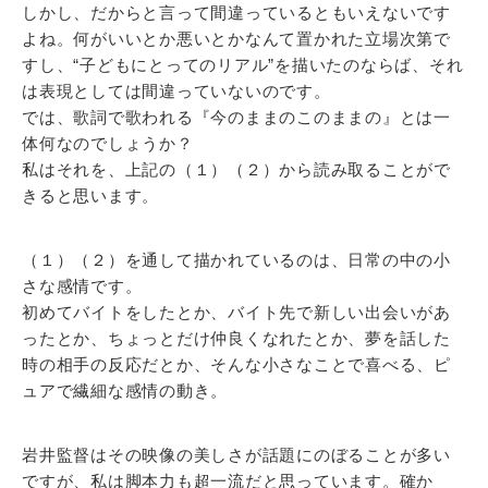
しかし、だからと言って間違っているともいえないです
よね。何がいいとか悪いとかなんて置かれた立場次第で
すし、“子どもにとってのリアル”を描いたのならば、それ
は表現としては間違っていないのです。
では、歌詞で歌われる『今のままのこのままの』とは一
体何なのでしょうか？
私はそれを、上記の（１）（２）から読み取ることがで
きると思います。
（１）（２）を通して描かれているのは、日常の中の小
さな感情です。
初めてバイトをしたとか、バイト先で新しい出会いがあ
ったとか、ちょっとだけ仲良くなれたとか、夢を話した
時の相手の反応だとか、そんな小さなことで喜べる、ピ
ュアで繊細な感情の動き。
岩井監督はその映像の美しさが話題にのぼることが多い
ですが、私は脚本力も超一流だと思っています。確か