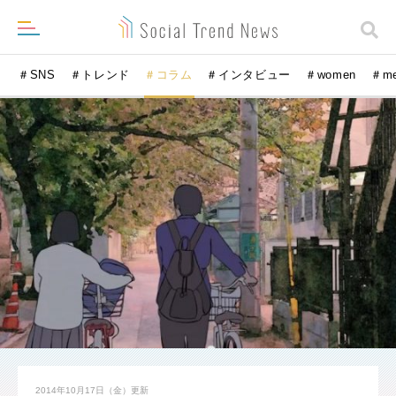
＃SNS
＃トレンド
＃コラム
＃インタビュー
＃women
＃m
2014年10月17日（金）
更新