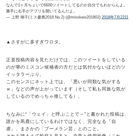
なんで1ヶ月ちょいで6600ツイートしてるのか自分でもわからんよ。
勝手に右手がアプリを開いてるんだよ。
— 上野 瑚子(ミス慶應2018 No.2) (@misskeio201802)
2018年7月22日
▲さすがに多すぎワロタ。
正直投稿内容を見ただけでは、このツイートをしている
のが華のミスコン候補者の方だとは気付かないほどのツ
イッタラーぶり。
このセンスにネット上では、「悪いが同類な気がする
ｗ」などの声が上がっています（そして私も同族な気が
しているのでめっちゃ推してる）。
ちなみに“「ウェイ」と呼ぶことで～”と書かれた投稿は、
誰かを馬鹿にしているわけではなく、完全なる「自
虐」、まさかの「ブーメラン芸」とのこと。
それを踏まえて投稿を見ると、文章と使用画像（これ