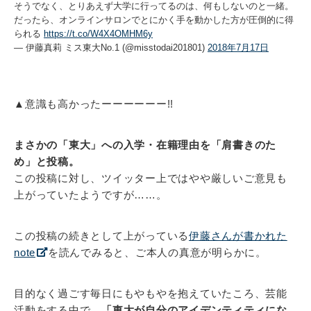
そうでなく、とりあえず大学に行ってるのは、何もしないのと一緒。
だったら、オンラインサロンでとにかく手を動かした方が圧倒的に得
られる
https://t.co/W4X4OMHM6y
— 伊藤真莉 ミス東大No.1 (@misstodai201801)
2018年7月17日
▲意識も高かったーーーーーー!!
まさかの「東大」への入学・在籍理由を「肩書きのた
め」と投稿。
この投稿に対し、ツイッター上ではやや厳しいご意見も
上がっていたようですが……。
この投稿の続きとして上がっている
伊藤さんが書かれた
note
を読んでみると、ご本人の真意が明らかに。
目的なく過ごす毎日にもやもやを抱えていたころ、芸能
活動をする中で、
「東大が自分のアイデンティティにな