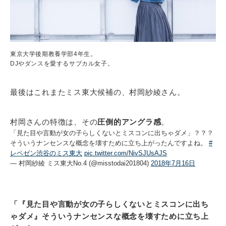
東京大学後期教養学部4年生。
DJやダンスを愛するサブカル女子。
最後はこれまたミス東大候補の、村岡紗綾さん。
村岡さんの特徴は、その
圧倒的アングラ感
。
「見た目や言動が女の子らしくないとミスコンに出ちゃダメ」？？？
そういうナンセンスな概念を壊すために立ち上がったんですよね。
#
レペゼン渋谷のミス東大
pic.twitter.com/NivSJUsAJS
— 村岡紗綾 ミス東大No.4 (@misstodai201804)
2018年7月16日
「『見た目や言動が女の子らしくないとミスコンに出ち
ゃダメ』そういうナンセンスな概念を壊すために立ち上