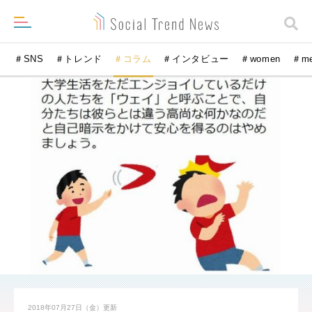
＃SNS
＃トレンド
＃コラム
＃インタビュー
＃women
＃m
2018年07月27日（金）
更新