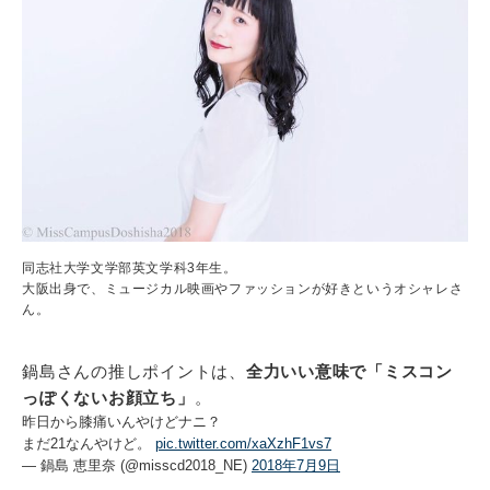
同志社大学文学部英文学科3年生。
大阪出身で、ミュージカル映画やファッションが好きというオシャレさ
ん。
鍋島さんの推しポイントは、
全力いい意味で「ミスコン
っぽくないお顔立ち」
。
昨日から膝痛いんやけどナニ？
まだ21なんやけど。
pic.twitter.com/xaXzhF1vs7
— 鍋島 恵里奈 (@misscd2018_NE)
2018年7月9日