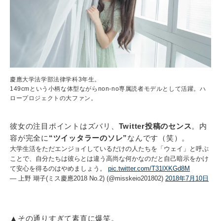
慶應大学法学部法律学科3年生。
149cmという小柄な体型ながらnon-no専属読者モデルとして活躍。ハ
ロープロジェクトの大ファン。
彼女の注目ポイントはズバリ、
Twitter投稿のセンス
。内
容が完全に
“ツイッタラーのソレ”
なんです（笑）。
大学生活をただエンジョイしているだけの人たちを「ウェイ」と呼ぶ
ことで、自分たちは彼らとは違う高尚な何かなのだと自己暗示をかけ
て安心を得るのはやめましょう。
pic.twitter.com/T31lXKGd8M
— 上野 瑚子(ミス慶應2018 No.2) (@misskeio201802)
2018年7月10日
▲その通りすぎて素直に爆笑。