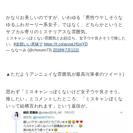
かなりお美しいのですが、いわゆる「男性ウケしそうな
ゆるふわガーリー系女子」ではなく、どちらかというと
サブカル寄りのミステリアスな雰囲気。
ミスキャンっぽくない雰囲気とお顔立ち、女子ウケ良さそうで推した
い。
#全部いい意味で
https://t.co/avzeLH1mYD
— ななーみ (@chorurin73)
2018年7月11日
▲ただようアンニュイな雰囲気が最高!!(筆者のツイート)
思わず「ミスキャンっぽくないけど女子ウケ良さそう。
推したい」とコメントしたところ、「ミスキャンぽくな
いって結構言われます」という返信が。