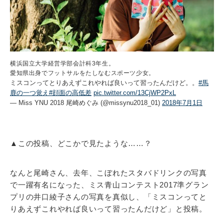
横浜国立大学経営学部会計科3年生。
愛知県出身でフットサルをたしなむスポーツ少女。
ミスコンってとりあえずこれやれば良いって習ったんだけど。。
#馬
鹿の一つ覚え
#顔面の高低差
pic.twitter.com/13CjWP2PxL
— Miss YNU 2018 尾崎めぐみ (@missynu2018_01)
2018年7月1日
▲この投稿、どこかで見たような……？
なんと尾崎さん、去年、こぼれたスタバドリンクの写真
で一躍有名になった、ミス青山コンテスト2017準グラン
プリの井口綾子さんの写真を真似し、「ミスコンってと
りあえずこれやれば良いって習ったんだけど」と投稿。