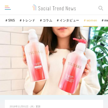
＃SNS
＃トレンド
＃コラム
＃インタビュー
＃women
＃m
2018年11月01日（木）
更新