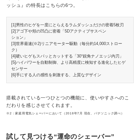
ッシュ』の特長はこちらの6つ。
[1]男性のヒゲを一度にとらえるラムダッシュだけの密着5枚刃
[2]アゴ下や頬の凹凸に密着「5Dアクティブサスペン
ション」
[3]世界最速(※2)リニアモーター駆動（毎分約14,000ストロー
ク）
[4]硬いヒゲもスパッとカットする「30°鋭角ナノエッジ内刃」
[5]ハイパワーを自動制御、より高精度に検知する進化したヒゲ
センサー
[6]手にする人の感性を刺激する、上質なデザイン
搭載されている一つひとつの機能に、使いやすさへのこ
だわりを感じさせてくれます。
※2：家庭用電気シェーバーにおいて（2018年7月 現在、パナソニック調べ）
試して見つける“運命のシェーバー”