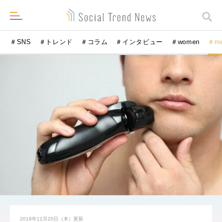
＃SNS
＃トレンド
＃コラム
＃インタビュー
＃women
＃m
2018年12月20日（木）
更新