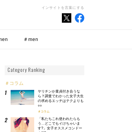
インサイトを言葉にする
men
＃men
Category Ranking
＃コラム
ヤリチンか童貞付き合うな
ら？調査でわかった女子大生
の求めるエッチはテクよりも
○○
コラム
「私たちこれ使われたらも
う…どこでもイけちゃいま
す?」女子オススメコンドー