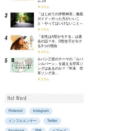
ム’15
コラム
「はじめての伊勢神宮」徹底
ガイド～やった方がいいこ
と・やってはいけないこと～
コラム
「女性はA型がモテる」は過
去の話？今、O型女子がモテ
る3つの理由
コラム
ルパン三世のテーマの「ルパ
ンルパーン」を超える空耳ソ
ングはあるのか？『年末 空
耳ソング決…
コラム
Hot Word
Pinterest
Instagram
インフルエンサー
Twitter
Facebook
調査
ペアーズ