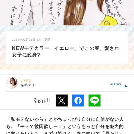
2014年02月26日（水）
更新
NEWモテカラー「イエロー」でこの春、愛され
女子に変身?
Creator
Read more
柴崎マイ
Share!!
「私モテないから」とかちょっぴり自分に自信がない人
も、「モテて彼氏欲しー！」というもっと自分を魅力的
に変えたい人も。
まずは皆さん、春に向けて「見た目」