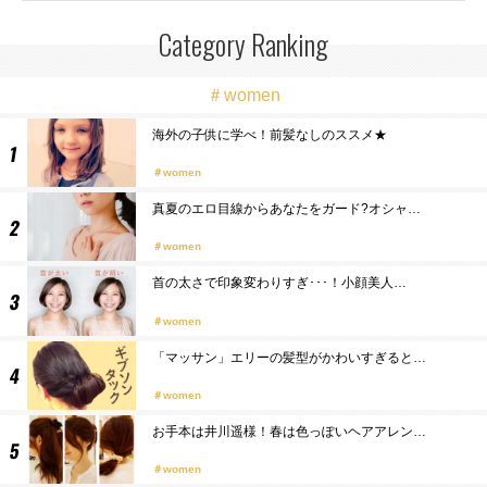
Category Ranking
＃women
海外の子供に学べ！前髪なしのススメ★
women
真夏のエロ目線からあなたをガード?オシャ…
women
首の太さで印象変わりすぎ･･･！小顔美人…
women
「マッサン」エリーの髪型がかわいすぎると…
women
お手本は井川遥様！春は色っぽいヘアアレン…
women