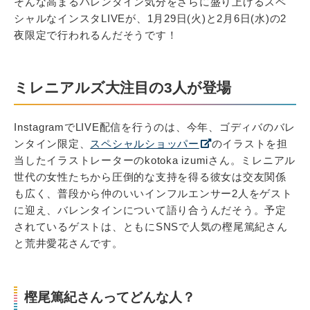
そんな高まるバレンタイン気分をさらに盛り上げるスペ
シャルなインスタLIVEが、1月29日(火)と2月6日(水)の2
夜限定で行われるんだそうです！
ミレニアルズ大注目の3人が登場
InstagramでLIVE配信を行うのは、今年、ゴディバのバレ
ンタイン限定、
スペシャルショッパー
のイラストを担
当したイラストレーターのkotoka izumiさん。ミレニアル
世代の女性たちから圧倒的な支持を得る彼女は交友関係
も広く、普段から仲のいいインフルエンサー2人をゲスト
に迎え、バレンタインについて語り合うんだそう。予定
されているゲストは、ともにSNSで人気の樫尾篤紀さん
と荒井愛花さんです。
樫尾篤紀さんってどんな人？