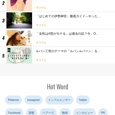
コラム
「はじめての伊勢神宮」徹底ガイド～やった…
コラム
「女性はA型がモテる」は過去の話？今、O…
コラム
ルパン三世のテーマの「ルパンルパーン」を…
コラム
Hot Word
Pinterest
Instagram
インフルエンサー
Twitter
Facebook
調査
ペアーズ
動画
インタビュー
PR