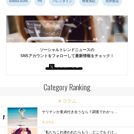
kotoka izumi
PR
バレンタイン
樫尾篤紀
荒井愛花
ソーシャルトレンドニュースの
SNSアカウントをフォローして最新情報をチェック！
フォローする
Category Ranking
＃コラム
ヤリチンか童貞付き合うなら？調査でわかっ…
コラム
「私たちこれ使われたらもう…どこでもイけ…