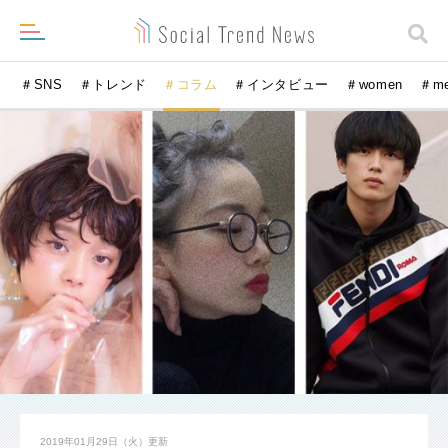
＃SNS
＃トレンド
＃コラム
＃インタビュー
＃women
＃m
2019年01月29日（火）
更新