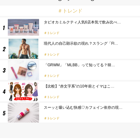
＃トレンド
タピオカミルクティ人気6店本気で飲み比べ…
トレンド
現代人の自己顕示欲の現れ？スラング「Fl…
トレンド
「GRWM」「MLBB」って知ってる？韓…
トレンド
【比較】“赤文字系”の10年前とイマはこ…
トレンド
スーッと吸い込む快感♡カフェイン依存の現…
トレンド