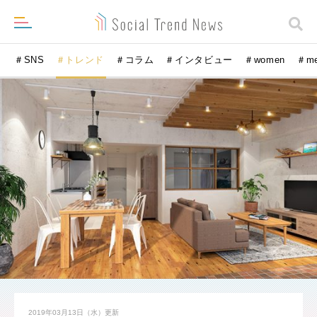
＃SNS
＃トレンド
＃コラム
＃インタビュー
＃women
＃m
2019年03月13日（水）
更新