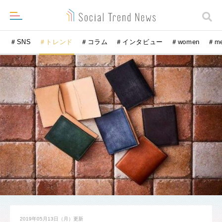
＃SNS
＃トレンド
＃コラム
＃インタビュー
＃women
＃m
2019年05月13日（月）
更新