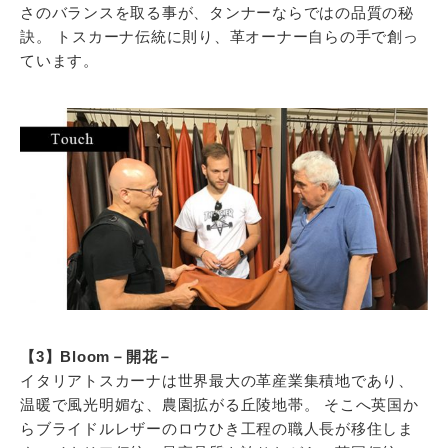
さのバランスを取る事が、タンナーならではの品質の秘
訣。 トスカーナ伝統に則り、革オーナー自らの手で創っ
ています。
【3】Bloom－開花－
イタリアトスカーナは世界最大の革産業集積地であり、
温暖で風光明媚な、農園拡がる丘陵地帯。 そこへ英国か
らブライドルレザーのロウひき工程の職人長が移住しま