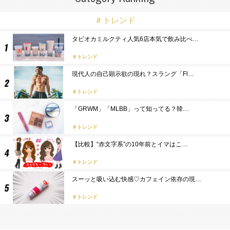
＃トレンド
タピオカミルクティ人気6店本気で飲み比べ…
トレンド
現代人の自己顕示欲の現れ？スラング「Fl…
トレンド
「GRWM」「MLBB」って知ってる？韓…
トレンド
【比較】“赤文字系”の10年前とイマはこ…
トレンド
スーッと吸い込む快感♡カフェイン依存の現…
トレンド