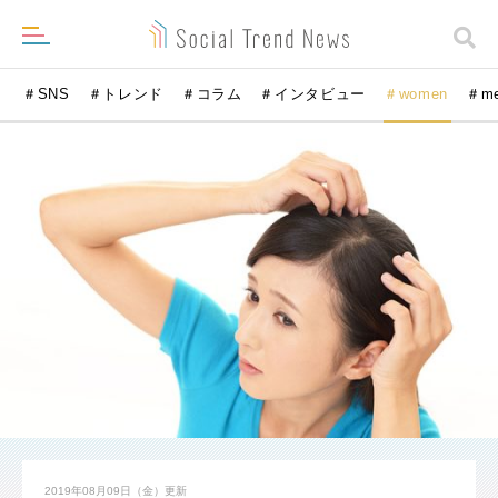
＃SNS
＃トレンド
＃コラム
＃インタビュー
＃women
＃m
2019年08月09日（金）
更新