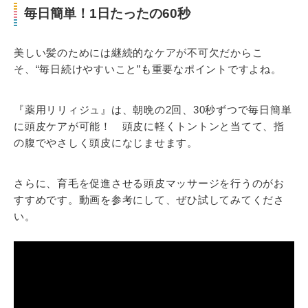
毎日簡単！1日たったの60秒
美しい髪のためには継続的なケアが不可欠だからこ
そ、“毎日続けやすいこと”も重要なポイントですよね。
『薬用リリィジュ』は、朝晩の2回、30秒ずつで毎日簡単
に頭皮ケアが可能！ 頭皮に軽くトントンと当てて、指
の腹でやさしく頭皮になじませます。
さらに、育毛を促進させる頭皮マッサージを行うのがお
すすめです。動画を参考にして、ぜひ試してみてくださ
い。