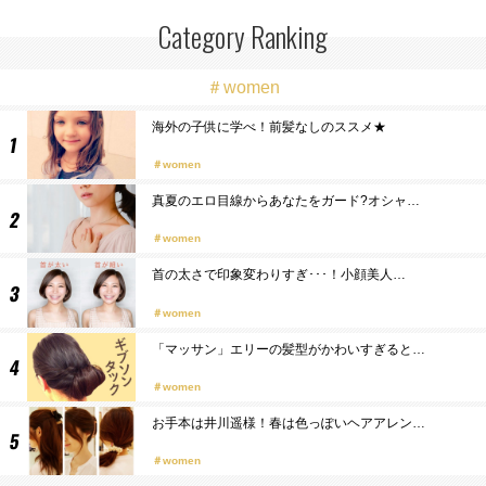
Category Ranking
＃women
海外の子供に学べ！前髪なしのススメ★
women
真夏のエロ目線からあなたをガード?オシャ…
women
首の太さで印象変わりすぎ･･･！小顔美人…
women
「マッサン」エリーの髪型がかわいすぎると…
women
お手本は井川遥様！春は色っぽいヘアアレン…
women