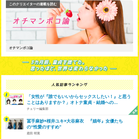
このクリエイターの連載を読む
オチマンポコ論
「女性が『誰でもいいからセックスしたい！』と思う
ことはありますか？」オトナ童貞・結婚への…
チェリー編集部
冨手麻妙×桜井ユキ×大谷麻衣 『娼年』女優たち
の“性愛のすすめ”
霜田 明寛