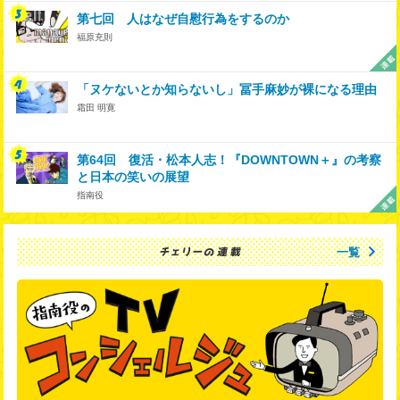
第七回 人はなぜ自慰行為をするのか
福原充則
「ヌケないとか知らないし」冨手麻妙が裸になる理由
霜田 明寛
第64回 復活・松本人志！『DOWNTOWN＋』の考察
と日本の笑いの展望
指南役
一覧