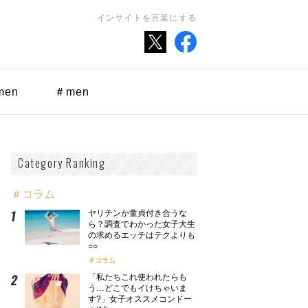
インサイトを言葉にする
men
＃men
Category Ranking
＃コラム
ヤリチンか童貞付き合うな
ら？調査でわかった女子大生
の求めるエッチはテクよりも
○○
コラム
「私たちこれ使われたらも
う…どこでもイけちゃいま
す?」女子オススメコンドー