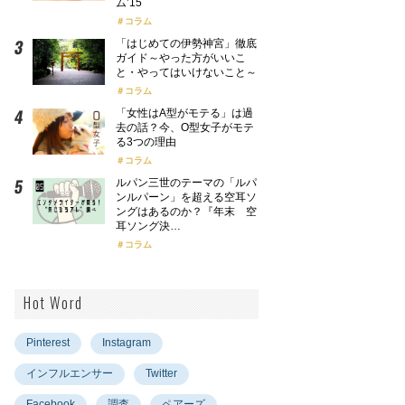
ム’15
コラム
「はじめての伊勢神宮」徹底
ガイド～やった方がいいこ
と・やってはいけないこと～
コラム
「女性はA型がモテる」は過
去の話？今、O型女子がモテ
る3つの理由
コラム
ルパン三世のテーマの「ルパ
ンルパーン」を超える空耳ソ
ングはあるのか？『年末 空
耳ソング決…
コラム
Hot Word
Pinterest
Instagram
インフルエンサー
Twitter
Facebook
調査
ペアーズ