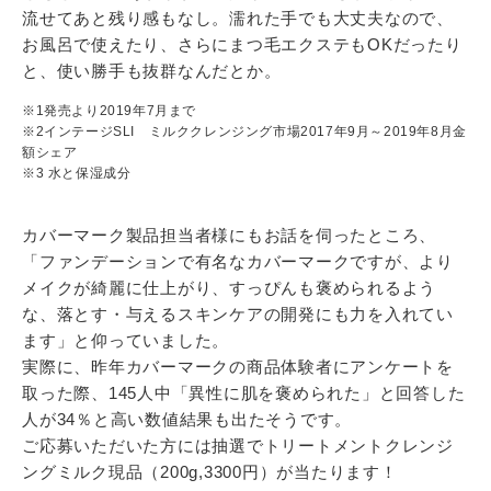
流せてあと残り感もなし。濡れた手でも大丈夫なので、
お風呂で使えたり、さらにまつ毛エクステもOKだったり
と、使い勝手も抜群なんだとか。
※1発売より2019年7月まで
※2インテージSLI ミルククレンジング市場2017年9月～2019年8月金
額シェア
※3 水と保湿成分
カバーマーク製品担当者様にもお話を伺ったところ、
「ファンデーションで有名なカバーマークですが、より
メイクが綺麗に仕上がり、すっぴんも褒められるよう
な、落とす・与えるスキンケアの開発にも力を入れてい
ます」と仰っていました。
実際に、昨年カバーマークの商品体験者にアンケートを
取った際、145人中「異性に肌を褒められた」と回答した
人が34％と高い数値結果も出たそうです。
ご応募いただいた方には抽選でトリートメントクレンジ
ングミルク現品（200g,3300円）が当たります！