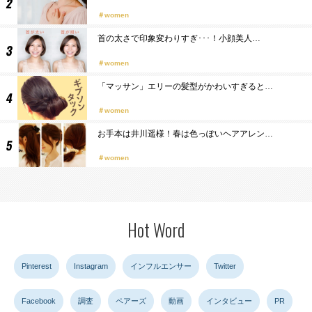
women
首の太さで印象変わりすぎ･･･！小顔美人…
women
「マッサン」エリーの髪型がかわいすぎると…
women
お手本は井川遥様！春は色っぽいヘアアレン…
women
Hot Word
Pinterest
Instagram
インフルエンサー
Twitter
Facebook
調査
ペアーズ
動画
インタビュー
PR