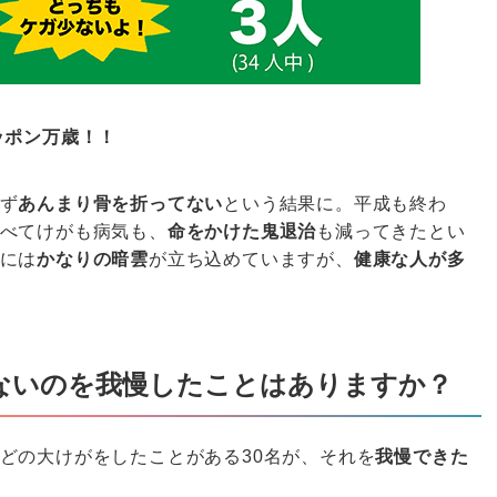
ッポン万歳！！
ず
あんまり骨を折ってない
という結果に。平成も終わ
べてけがも病気も、
命をかけた鬼退治
も減ってきたとい
には
かなりの暗雲
が立ち込めていますが、
健康な人が多
ないのを我慢したことはありますか？
どの大けがをしたことがある30名が、それを
我慢できた