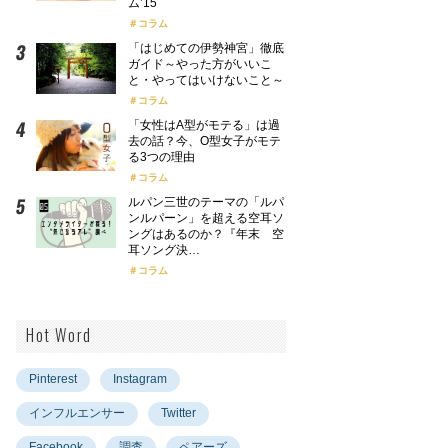
ム’15
コラム
「はじめての伊勢神宮」徹底
ガイド～やった方がいいこ
と・やってはいけないこと～
コラム
「女性はA型がモテる」は過
去の話？今、O型女子がモテ
る3つの理由
コラム
ルパン三世のテーマの「ルパ
ンルパーン」を超える空耳ソ
ングはあるのか？『年末 空
耳ソング決…
コラム
Hot Word
Pinterest
Instagram
インフルエンサー
Twitter
Facebook
調査
ペアーズ