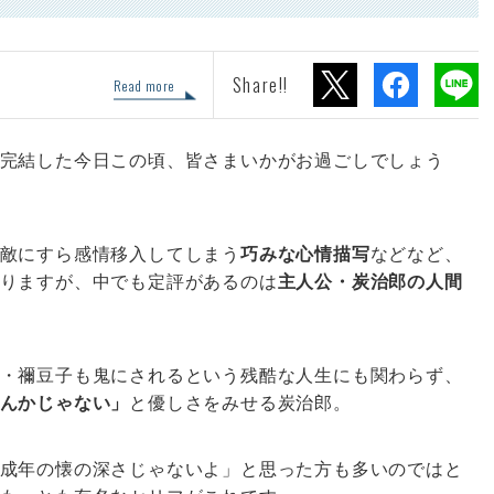
Share!!
Read more
完結した今日この頃、皆さまいかがお過ごしでしょう
敵にすら感情移入してしまう
巧みな心情描写
などなど、
りますが、中でも定評があるのは
主人公・炭治郎の人間
・禰豆子も鬼にされるという残酷な人生にも関わらず、
んかじゃない」
と優しさをみせる炭治郎。
成年の懐の深さじゃないよ」と思った方も多いのではと