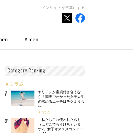
インサイトを言葉にする
men
＃men
Category Ranking
＃コラム
ヤリチンか童貞付き合うな
ら？調査でわかった女子大生
の求めるエッチはテクよりも
○○
コラム
「私たちこれ使われたらも
う…どこでもイけちゃいま
す?」女子オススメコンドー