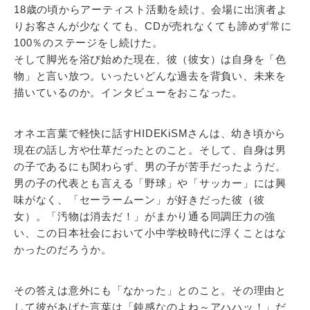
18歳の頃からアーティスト活動を続け、会場に出演者よ
りお客さんが少なくても、CDが売れなくても諦めず常に
100％のステージをし続けた。
そして脚光を浴び始めた現在、彼（彼女）は自身を「色
物」と言い放つ。いったいどんな過去を背負い、未来を
描いているのか。インタビューをおこなった。
オネエ言葉で軽快に話すHIDEKiSMさんは、幼き頃から
現在の話し方や仕草だったとのこと。そして、自身は男
の子であるにも関わらず、男の子が苦手だったようだ。
男の子の代表とも言える「野球」や「サッカー」には興
味がなく、「セーラームーン」が好きだった彼（彼
女）。「汚物は消去だ！」がまかり通る同調圧力の強
い、この日本社会において小中学校時代に浮くことはな
かったのだろうか。
その答えは意外にも「なかった」とのこと。その理由と
して彼があげた言葉は「鈍感なのよね～アハハッ！」だ