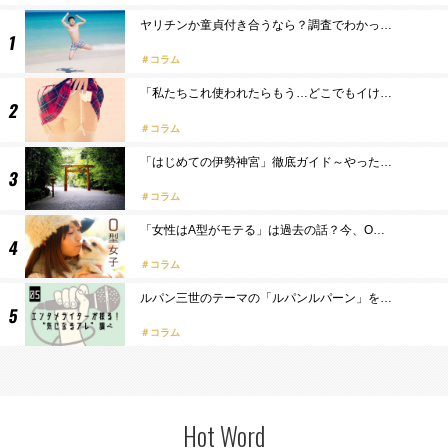
ヤリチンか童貞付き合うなら？調査でわかっ…
コラム
「私たちこれ使われたらもう…どこでもイけ…
コラム
「はじめての伊勢神宮」徹底ガイド～やった…
コラム
「女性はA型がモテる」は過去の話？今、O…
コラム
ルパン三世のテーマの「ルパンルパーン」を…
コラム
Hot Word