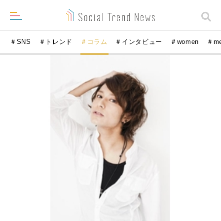
＃SNS
＃トレンド
＃コラム
＃インタビュー
＃women
＃m