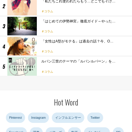
「私たちこれ使われたらもう…どこでもイけ…
コラム
「はじめての伊勢神宮」徹底ガイド～やった…
コラム
「女性はA型がモテる」は過去の話？今、O…
コラム
ルパン三世のテーマの「ルパンルパーン」を…
コラム
Hot Word
Pinterest
Instagram
インフルエンサー
Twitter