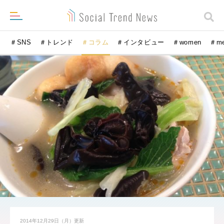
＃SNS
＃トレンド
＃コラム
＃インタビュー
＃women
＃m
2014年12月29日（月）
更新