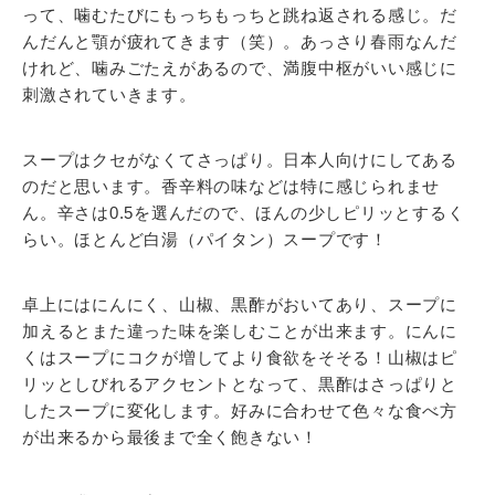
って、噛むたびにもっちもっちと跳ね返される感じ。だ
んだんと顎が疲れてきます（笑）。あっさり春雨なんだ
けれど、噛みごたえがあるので、満腹中枢がいい感じに
刺激されていきます。
スープはクセがなくてさっぱり。日本人向けにしてある
のだと思います。香辛料の味などは特に感じられませ
ん。辛さは0.5を選んだので、ほんの少しピリッとするく
らい。ほとんど白湯（パイタン）スープです！
卓上にはにんにく、山椒、黒酢がおいてあり、スープに
加えるとまた違った味を楽しむことが出来ます。にんに
くはスープにコクが増してより食欲をそそる！山椒はピ
リッとしびれるアクセントとなって、黒酢はさっぱりと
したスープに変化します。好みに合わせて色々な食べ方
が出来るから最後まで全く飽きない！