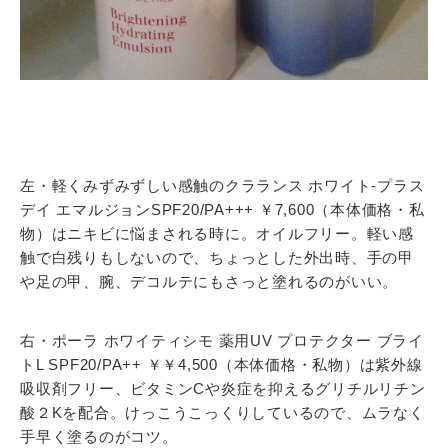
左・軽くみずみずしい感触のクラランス ホワイト-プラス
デイ エマルジョンSPF20/PA+++ ￥7,600（本体価格・私
物）はニキビに悩まされる時に。オイルフリー。軽い感
触で白残りもしないので、ちょっとした外出時、手の甲
や足の甲、腕、デコルテにもさっと塗れるのがいい。
右・ポーラ ホワイティシモ 薬用UV プロテクター ブライ
トL SPF20/PA++ ￥￥4,500（本体価格・私物）は紫外線
吸収剤フリー、ビタミンCや炎症を抑えるグリチルリチン
酸２Kを配合。けっこうこっくりしているので、ムラなく
手早く塗るのがコツ。