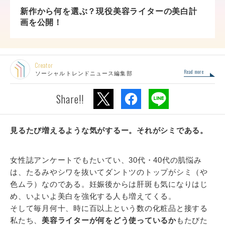
新作から何を選ぶ？現役美容ライターの美白計
画を公開！
Creator
Read more
ソーシャルトレンドニュース編集部
Share!!
見るたび増えるような気がするー。それがシミである。
女性誌アンケートでもたいてい、30代・40代の肌悩み
は、たるみやシワを抜いてダントツのトップがシミ（や
色ムラ）なのである。妊娠後からは肝斑も気になりはじ
め、いよいよ美白を強化する人も増えてくる。
そして毎月何十、時に百以上という数の化粧品と接する
私たち、
美容ライターが何をどう使っているか
もたびた