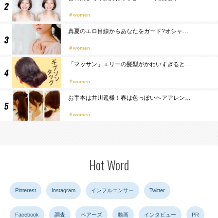
women
真夏のエロ目線からあなたをガード?オシャ…
women
「マッサン」エリーの髪型がかわいすぎると…
women
お手本は井川遥様！春は色っぽいヘアアレン…
women
Hot Word
Pinterest
Instagram
インフルエンサー
Twitter
Facebook
調査
ペアーズ
動画
インタビュー
PR