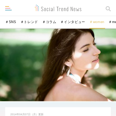
＃SNS
＃トレンド
＃コラム
＃インタビュー
＃women
＃m
2014年04月07日（月）
更新