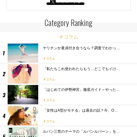
フォローする
Category Ranking
＃コラム
ヤリチンか童貞付き合うなら？調査でわかっ…
コラム
「私たちこれ使われたらもう…どこでもイけ…
コラム
「はじめての伊勢神宮」徹底ガイド～やった…
コラム
「女性はA型がモテる」は過去の話？今、O…
コラム
ルパン三世のテーマの「ルパンルパーン」を…