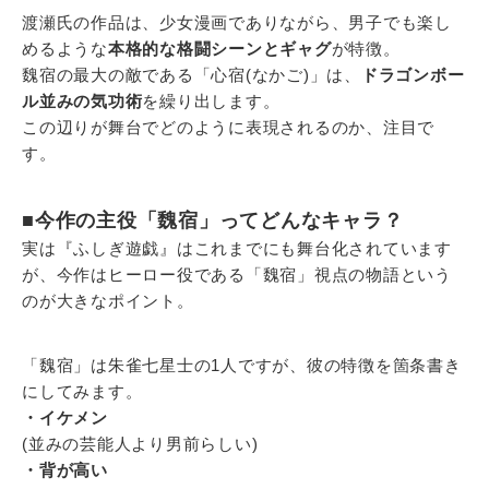
渡瀬氏の作品は、少女漫画でありながら、男子でも楽し
めるような
本格的な格闘シーンとギャグ
が特徴。
魏宿の最大の敵である「心宿(なかご)」は、
ドラゴンボー
ル並みの気功術
を繰り出します。
この辺りが舞台でどのように表現されるのか、注目で
す。
■今作の主役「魏宿」ってどんなキャラ？
実は『ふしぎ遊戯』はこれまでにも舞台化されています
が、今作はヒーロー役である「魏宿」視点の物語という
のが大きなポイント。
「魏宿」は朱雀七星士の1人ですが、彼の特徴を箇条書き
にしてみます。
・イケメン
(並みの芸能人より男前らしい)
・背が高い