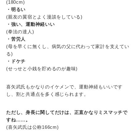
(180cm)
・明るい
(親友の翼宿とよく漫談をしている)
・強い、運動神経いい
(拳法の達人)
・苦労人
(母を早くに無くし、病気の父に代わって家計を支えてい
る)
・ドケチ
(せっせと小銭を貯めるのが趣味)
喜矢武氏もかなりのイケメンで、運動神経もいいです
し、割と共通点を多く感じられます。
ただし、身長に関してだけは、正直かなりミスマッチで
すね……。
(喜矢武氏は公称166cm)