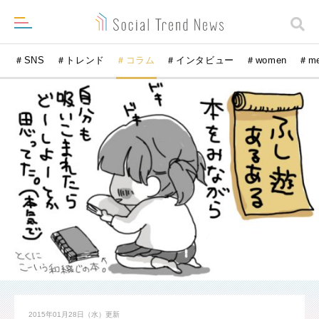
＃SNS
＃トレンド
＃コラム
＃インタビュー
＃women
＃m
2015年01月28日（水）
更新