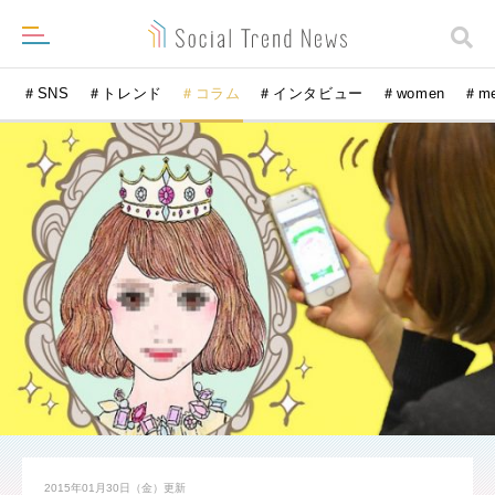
＃SNS
＃トレンド
＃コラム
＃インタビュー
＃women
＃m
2015年01月30日（金）
更新