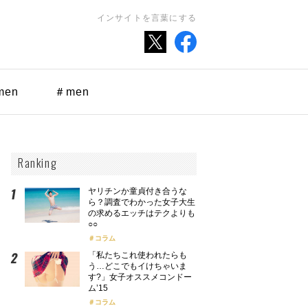
インサイトを言葉にする
men
＃men
Ranking
ヤリチンか童貞付き合うな
ら？調査でわかった女子大生
の求めるエッチはテクよりも
○○
コラム
「私たちこれ使われたらも
う…どこでもイけちゃいま
す?」女子オススメコンドー
ム’15
コラム