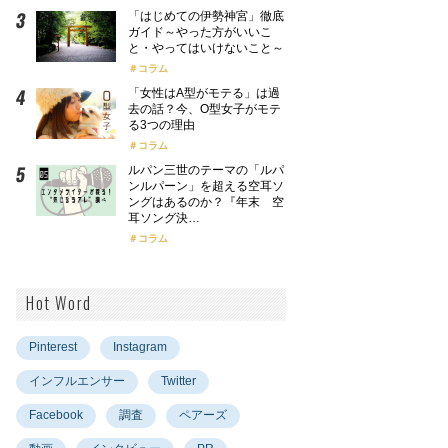
「はじめての伊勢神宮」徹底
ガイド～やった方がいいこ
と・やってはいけないこと～
コラム
「女性はA型がモテる」は過
去の話？今、O型女子がモテ
る3つの理由
コラム
ルパン三世のテーマの「ルパ
ンルパーン」を超える空耳ソ
ングはあるのか？『年末 空
耳ソング決…
コラム
Hot Word
Pinterest
Instagram
インフルエンサー
Twitter
Facebook
調査
ペアーズ