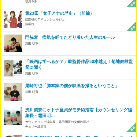
福原充則
第23回「女子アナの歴史」（前編）
指南役のＴＶコンシェルジュ
指南役
門脇麦 病気を経てたどり着いた人生のルール
霜田 明寛
「映画は学べるか？」助監督作品50本越え！菊地健雄監
督に聞く
霜田 明寛
尾崎将也「脚本家の僕が映画を撮るということ」
霜田 明寛
浅川梨奈にオトナ童貞がモテ術指南【カウンセリング編
集長・霜田明…
カウンセリング編集長・霜田明寛の女優映画相…
チェリー編集部