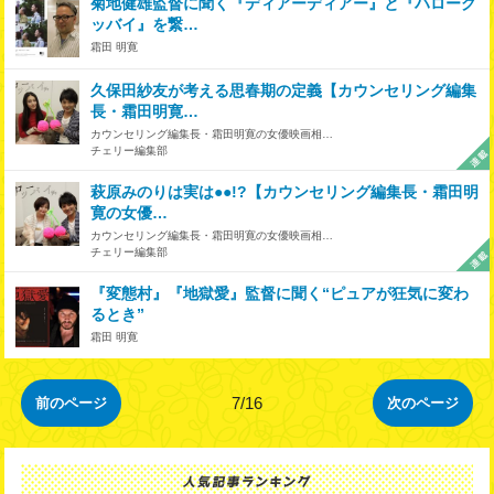
菊地健雄監督に聞く『ディアーディアー』と『ハローグ
ッバイ』を繋…
霜田 明寛
久保田紗友が考える思春期の定義【カウンセリング編集
長・霜田明寛…
カウンセリング編集長・霜田明寛の女優映画相…
チェリー編集部
萩原みのりは実は●●!?【カウンセリング編集長・霜田明
寛の女優…
カウンセリング編集長・霜田明寛の女優映画相…
チェリー編集部
『変態村』『地獄愛』監督に聞く“ピュアが狂気に変わ
るとき”
霜田 明寛
7/16
前のページ
次のページ