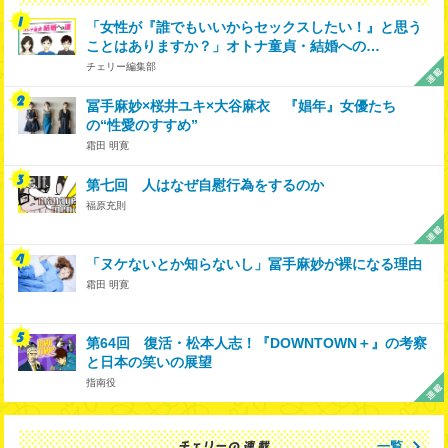
「女性が『誰でもいいからセックスしたい！』と思う
ことはありますか？」オトナ童貞・結婚への…
チェリー編集部
冨手麻妙×桜井ユキ×大谷麻衣 『娼年』女優たち
の“性愛のすすめ”
霜田 明寛
第七回 人はなぜ自慰行為をするのか
福原充則
「ヌケないとか知らないし」冨手麻妙が裸になる理由
霜田 明寛
第64回 復活・松本人志！『DOWNTOWN＋』の考察
と日本の笑いの展望
指南役
一覧