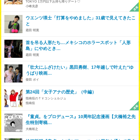
TOKYO 1万円以下お持ち帰りデート♡
小峰克彦
ウエンツ瑛士「打算をやめました」31歳で見えてきたこ
と
霜田 明寛
首を吊る人形たち…メキシコのホラースポット「人形
島」にやめとき…
霜田 明寛
「壮大にふざけたい」黒田勇樹、17年越しで叶えた“ゆ
うばり映画…
柴田 ボイ
第24回「女子アナの歴史」（中編）
指南役のＴＶコンシェルジュ
指南役
『童貞。をプロデュース』10周年記念漫画【大橋裕之先
生特別寄稿…
大橋裕之