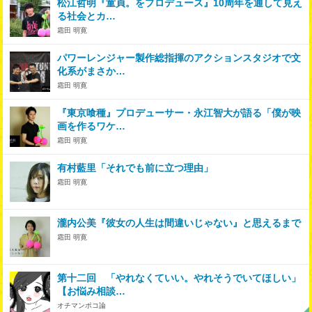
松江哲明『童貞。をプロデュース』10周年を通して見え
る社会とカ…
霜田 明寛
パワーレンジャー製作総指揮のアクションスタジオで文
化系がまさか…
霜田 明寛
『東京喰種』プロデューサー・永江智大が語る「僕が映
画を作るワケ…
霜田 明寛
有村藍里「それでも前に立つ理由」
霜田 明寛
瀧内公美『彼女の人生は間違いじゃない』と思えるまで
霜田 明寛
第十二回 「やれなくていい。やれそうでいてほしい」
【お悩み相談…
オチマンポコ論