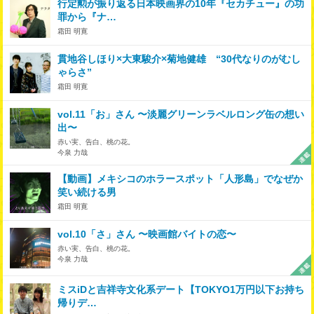
行定勲が振り返る日本映画界の10年『セカチュー』の功
罪から『ナ…
霜田 明寛
貫地谷しほり×大東駿介×菊地健雄 “30代なりのがむし
ゃらさ”
霜田 明寛
vol.11「お」さん 〜淡麗グリーンラベルロング缶の想い
出〜
赤い実、告白、桃の花。
今泉 力哉
【動画】メキシコのホラースポット「人形島」でなぜか
笑い続ける男
霜田 明寛
vol.10「さ」さん 〜映画館バイトの恋〜
赤い実、告白、桃の花。
今泉 力哉
ミスiDと吉祥寺文化系デート【TOKYO1万円以下お持ち
帰りデ…