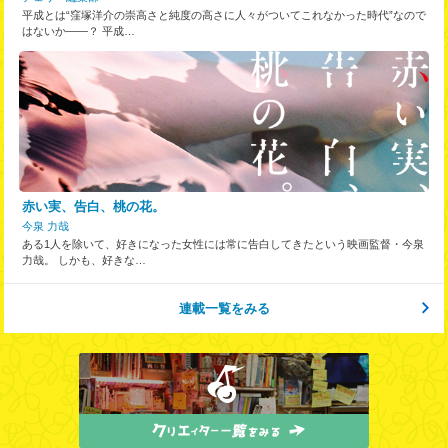
平成とは“窪塚洋介の崇高さと純度の高さに人々がついてこれなかった時代”なので
はないか――？ 平成…
赤い実、告白、桃の花。
今泉 力哉
ある1人を除いて、好きになった女性には常に告白してきたという映画監督・今泉
力哉。 しかも、好きな…
連載一覧をみる