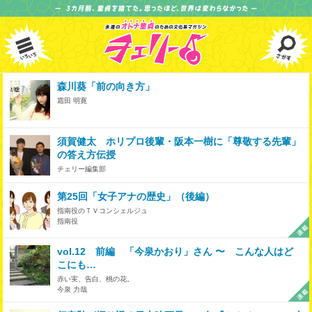
森川葵「前の向き方」
霜田 明寛
須賀健太 ホリプロ後輩・阪本一樹に「尊敬する先輩」
の答え方伝授
チェリー編集部
第25回「女子アナの歴史」（後編）
指南役のＴＶコンシェルジュ
指南役
vol.12 前編 「今泉かおり」さん 〜 こんな人はど
こにも…
赤い実、告白、桃の花。
今泉 力哉