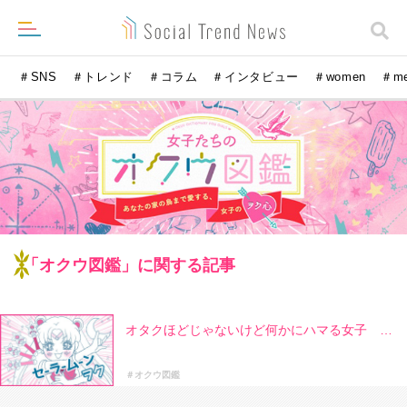
＃SNS
＃トレンド
＃コラム
＃インタビュー
＃women
＃m
「オクウ図鑑」に関する記事
オタクほどじゃないけど何かにハマる女子 …
＃オクウ図鑑