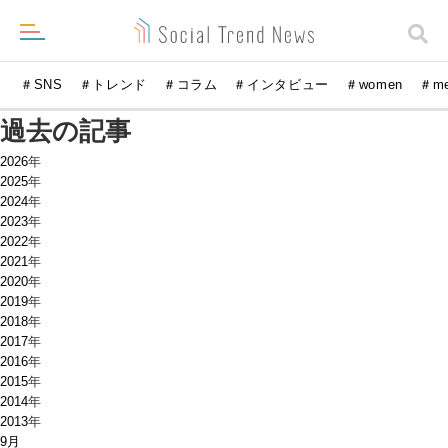
＃SNS
＃トレンド
＃コラム
＃インタビュー
＃women
＃m
過去の記事
2026
年
2025
年
2024
年
2023
年
2022
年
2021
年
2020
年
2019
年
2018
年
2017
年
2016
年
2015
年
2014
年
2013
年
9月