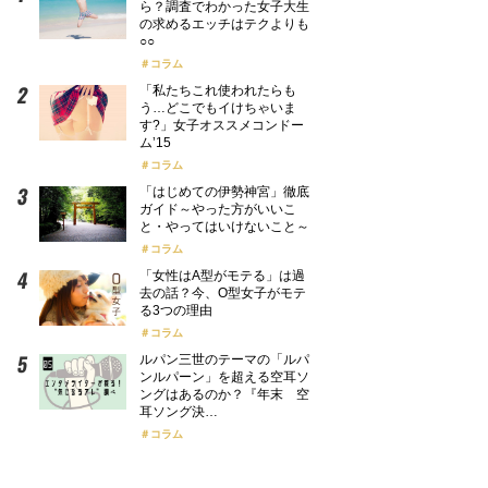
ら？調査でわかった女子大生
の求めるエッチはテクよりも
○○
コラム
「私たちこれ使われたらも
う…どこでもイけちゃいま
す?」女子オススメコンドー
ム’15
コラム
「はじめての伊勢神宮」徹底
ガイド～やった方がいいこ
と・やってはいけないこと～
コラム
「女性はA型がモテる」は過
去の話？今、O型女子がモテ
る3つの理由
コラム
ルパン三世のテーマの「ルパ
ンルパーン」を超える空耳ソ
ングはあるのか？『年末 空
耳ソング決…
コラム