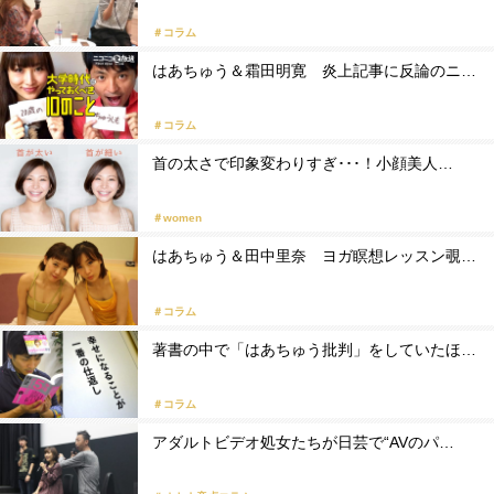
＃コラム
はあちゅう＆霜田明寛 炎上記事に反論のニ…
＃コラム
首の太さで印象変わりすぎ･･･！小顔美人…
＃women
はあちゅう＆田中里奈 ヨガ瞑想レッスン覗…
＃コラム
著書の中で「はあちゅう批判」をしていたほ…
＃コラム
アダルトビデオ処女たちが日芸で“AVのパ…