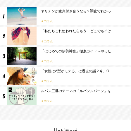
ヤリチンか童貞付き合うなら？調査でわかっ…
コラム
「私たちこれ使われたらもう…どこでもイけ…
コラム
「はじめての伊勢神宮」徹底ガイド～やった…
コラム
「女性はA型がモテる」は過去の話？今、O…
コラム
ルパン三世のテーマの「ルパンルパーン」を…
コラム