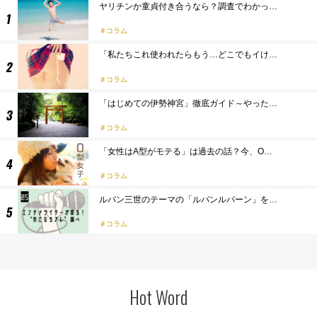
ヤリチンか童貞付き合うなら？調査でわかっ…
コラム
「私たちこれ使われたらもう…どこでもイけ…
コラム
「はじめての伊勢神宮」徹底ガイド～やった…
コラム
「女性はA型がモテる」は過去の話？今、O…
コラム
ルパン三世のテーマの「ルパンルパーン」を…
コラム
Hot Word