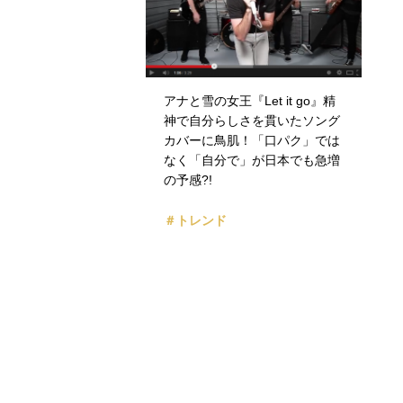
アナと雪の女王『Let it go』精
神で自分らしさを貫いたソング
カバーに鳥肌！「口パク」では
なく「自分で」が日本でも急増
の予感?!
＃トレンド