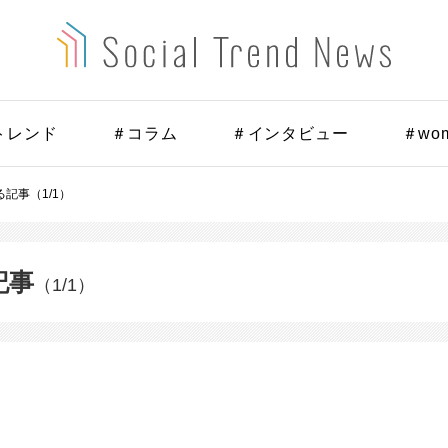
トレンド
＃コラム
＃インタビュー
＃wo
記事（1/1）
記事
（1/1）