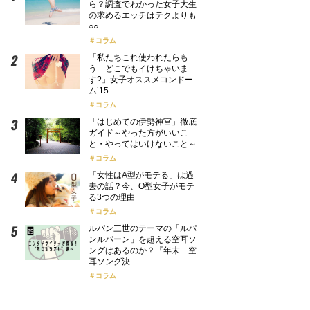
ら？調査でわかった女子大生
の求めるエッチはテクよりも
○○
コラム
「私たちこれ使われたらも
う…どこでもイけちゃいま
す?」女子オススメコンドー
ム’15
コラム
「はじめての伊勢神宮」徹底
ガイド～やった方がいいこ
と・やってはいけないこと～
コラム
「女性はA型がモテる」は過
去の話？今、O型女子がモテ
る3つの理由
コラム
ルパン三世のテーマの「ルパ
ンルパーン」を超える空耳ソ
ングはあるのか？『年末 空
耳ソング決…
コラム