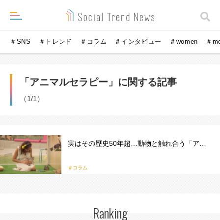
＃SNS
＃トレンド
＃コラム
＃インタビュー
＃women
＃m
「アニマルセラピー」に関する記事
（1/1）
実はその歴史50年超…動物と触れ合う「ア…
＃コラム
Ranking