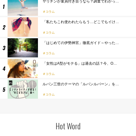
ヤリチンか童貞付き合うなら？調査でわかっ…
コラム
「私たちこれ使われたらもう…どこでもイけ…
コラム
「はじめての伊勢神宮」徹底ガイド～やった…
コラム
「女性はA型がモテる」は過去の話？今、O…
コラム
ルパン三世のテーマの「ルパンルパーン」を…
コラム
Hot Word