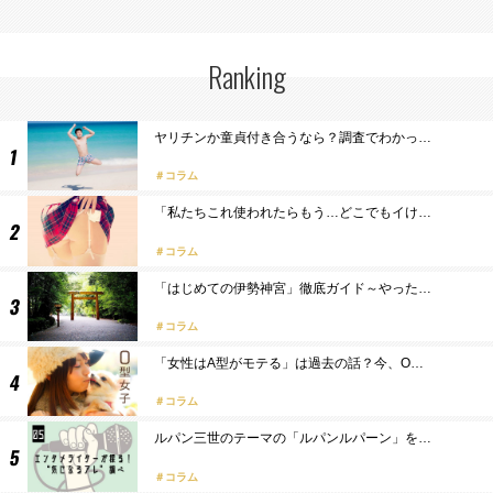
Ranking
ヤリチンか童貞付き合うなら？調査でわかっ…
コラム
「私たちこれ使われたらもう…どこでもイけ…
コラム
「はじめての伊勢神宮」徹底ガイド～やった…
コラム
「女性はA型がモテる」は過去の話？今、O…
コラム
ルパン三世のテーマの「ルパンルパーン」を…
コラム