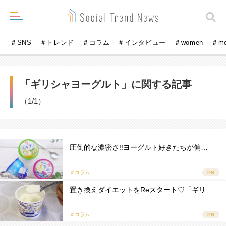
＃SNS
＃トレンド
＃コラム
＃インタビュー
＃women
＃m
「ギリシャヨーグルト」に関する記事
（1/1）
圧倒的な濃密さ!!ヨーグルト好きたちが偏…
＃コラム
PR
置き換えダイエットをReスタート♡「ギリ…
＃コラム
PR