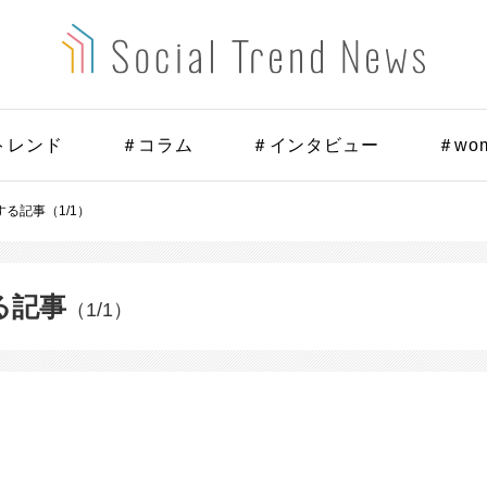
トレンド
＃コラム
＃インタビュー
＃wo
る記事（1/1）
る記事
（1/1）