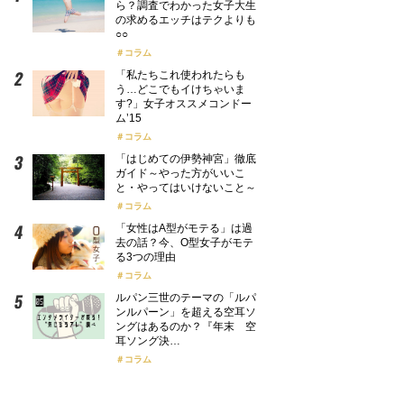
ら？調査でわかった女子大生
の求めるエッチはテクよりも
○○
コラム
「私たちこれ使われたらも
う…どこでもイけちゃいま
す?」女子オススメコンドー
ム’15
コラム
「はじめての伊勢神宮」徹底
ガイド～やった方がいいこ
と・やってはいけないこと～
コラム
「女性はA型がモテる」は過
去の話？今、O型女子がモテ
る3つの理由
コラム
ルパン三世のテーマの「ルパ
ンルパーン」を超える空耳ソ
ングはあるのか？『年末 空
耳ソング決…
コラム