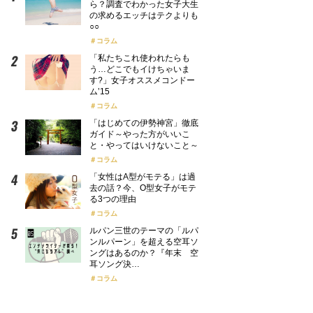
ら？調査でわかった女子大生
の求めるエッチはテクよりも
○○
コラム
「私たちこれ使われたらも
う…どこでもイけちゃいま
す?」女子オススメコンドー
ム’15
コラム
「はじめての伊勢神宮」徹底
ガイド～やった方がいいこ
と・やってはいけないこと～
コラム
「女性はA型がモテる」は過
去の話？今、O型女子がモテ
る3つの理由
コラム
ルパン三世のテーマの「ルパ
ンルパーン」を超える空耳ソ
ングはあるのか？『年末 空
耳ソング決…
コラム