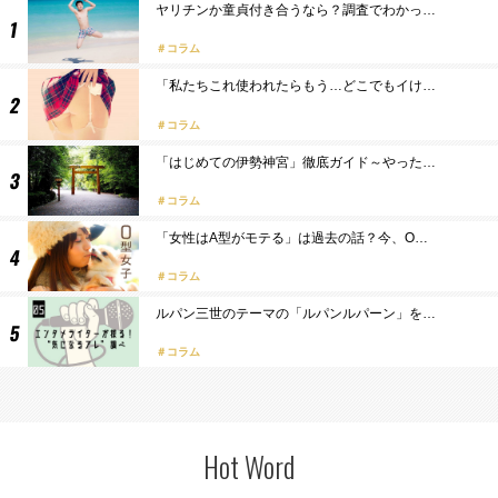
ヤリチンか童貞付き合うなら？調査でわかっ…
コラム
「私たちこれ使われたらもう…どこでもイけ…
コラム
「はじめての伊勢神宮」徹底ガイド～やった…
コラム
「女性はA型がモテる」は過去の話？今、O…
コラム
ルパン三世のテーマの「ルパンルパーン」を…
コラム
Hot Word