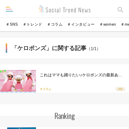
＃SNS
＃トレンド
＃コラム
＃インタビュー
＃women
＃m
「ケロポンズ」に関する記事
（1/1）
これはママも踊りたい♪ケロポンズの最新あ…
＃コラム
PR
Ranking