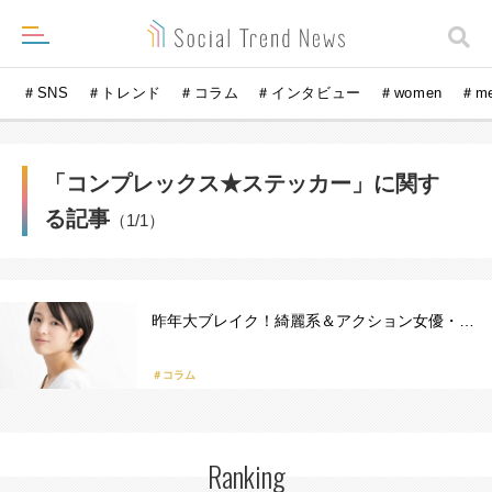
＃SNS
＃トレンド
＃コラム
＃インタビュー
＃women
＃m
「コンプレックス★ステッカー」に関す
る記事
（1/1）
昨年大ブレイク！綺麗系＆アクション女優・…
＃コラム
Ranking