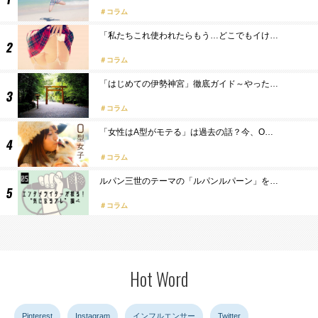
コラム
「私たちこれ使われたらもう…どこでもイけ…
コラム
「はじめての伊勢神宮」徹底ガイド～やった…
コラム
「女性はA型がモテる」は過去の話？今、O…
コラム
ルパン三世のテーマの「ルパンルパーン」を…
コラム
Hot Word
Pinterest
Instagram
インフルエンサー
Twitter