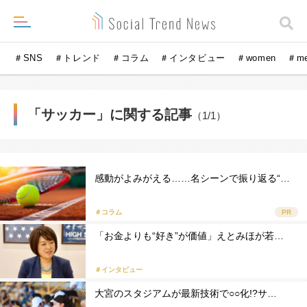
＃SNS
＃トレンド
＃コラム
＃インタビュー
＃women
＃m
「サッカー」に関する記事
（1/1）
感動がよみがえる……名シーンで振り返る“…
＃コラム
PR
「お金よりも“好き”が価値」えとみほが若…
＃インタビュー
大宮のスタジアムが最新技術で○○化!?サ…