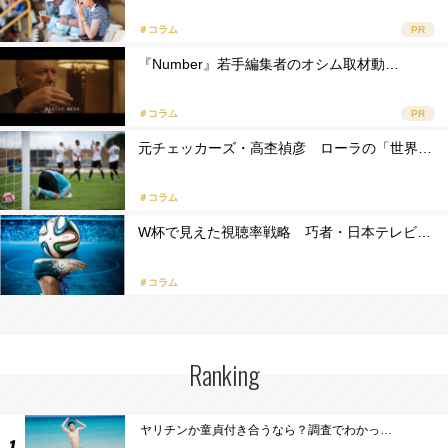
＃コラム
PR
『Number』若手編集者のオシム取材動…
＃コラム
PR
元チェッカーズ・高杢禎彦 ローラの「世界…
＃コラム
W杯で見えた視聴率戦略 巧者・日本テレビ…
＃コラム
Ranking
ヤリチンか童貞付き合うなら？調査でわかっ…