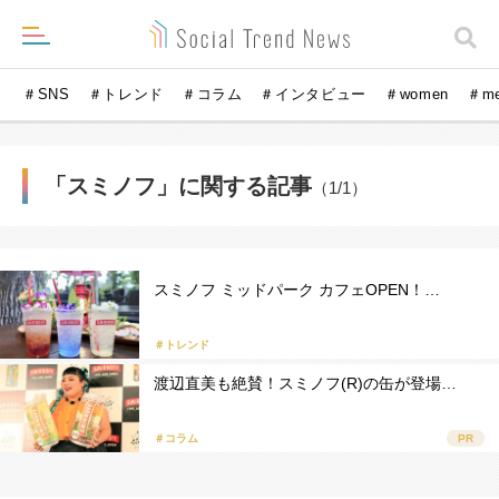
＃SNS
＃トレンド
＃コラム
＃インタビュー
＃women
＃m
「スミノフ」に関する記事
（1/1）
スミノフ ミッドパーク カフェOPEN！…
＃トレンド
渡辺直美も絶賛！スミノフ(R)の缶が登場…
＃コラム
PR