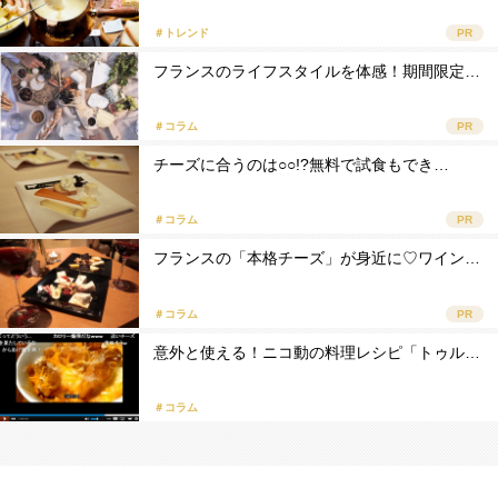
＃トレンド
PR
フランスのライフスタイルを体感！期間限定…
＃コラム
PR
チーズに合うのは○○!?無料で試食もでき…
＃コラム
PR
フランスの「本格チーズ」が身近に♡ワイン…
＃コラム
PR
意外と使える！ニコ動の料理レシピ「トゥル…
＃コラム