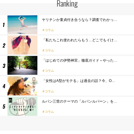
Ranking
ヤリチンか童貞付き合うなら？調査でわかっ…
コラム
「私たちこれ使われたらもう…どこでもイけ…
コラム
「はじめての伊勢神宮」徹底ガイド～やった…
コラム
「女性はA型がモテる」は過去の話？今、O…
コラム
ルパン三世のテーマの「ルパンルパーン」を…
コラム