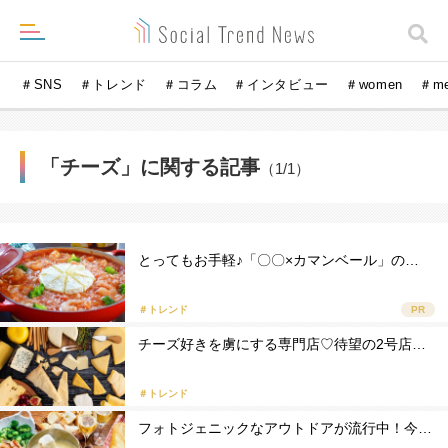
＃SNS
＃トレンド
＃コラム
＃インタビュー
＃women
＃m
「チーズ」に関する記事
（1/1）
とってもお手軽♪「〇〇×カマンベール」の…
＃トレンド
PR
チーズ好きを虜にする専門店♡待望の2号店…
＃トレンド
フォトジェニックなアウトドアが流行中！今…