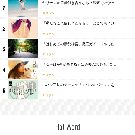
ヤリチンか童貞付き合うなら？調査でわかっ…
コラム
「私たちこれ使われたらもう…どこでもイけ…
コラム
「はじめての伊勢神宮」徹底ガイド～やった…
コラム
「女性はA型がモテる」は過去の話？今、O…
コラム
ルパン三世のテーマの「ルパンルパーン」を…
コラム
Hot Word