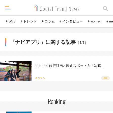
＃SNS
＃トレンド
＃コラム
＃インタビュー
＃women
＃m
「ナビアプリ」に関する記事
（1/1）
サクサク旅行計画♪ 映えスポットも「写真…
＃コラム
PR
Ranking