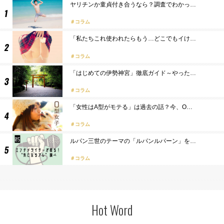
ヤリチンか童貞付き合うなら？調査でわかっ…
コラム
「私たちこれ使われたらもう…どこでもイけ…
コラム
「はじめての伊勢神宮」徹底ガイド～やった…
コラム
「女性はA型がモテる」は過去の話？今、O…
コラム
ルパン三世のテーマの「ルパンルパーン」を…
コラム
Hot Word