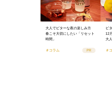
大人でビターな夜の楽しみ方
ビ
春こそ大切にしたい「リセット
1
時間」
大
＃コラム
PR
＃