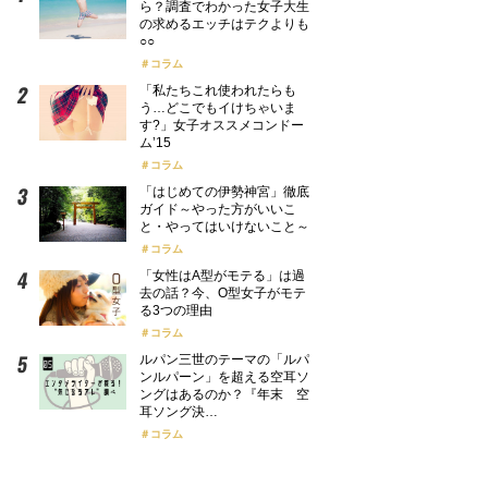
ら？調査でわかった女子大生
の求めるエッチはテクよりも
○○
コラム
「私たちこれ使われたらも
う…どこでもイけちゃいま
す?」女子オススメコンドー
ム’15
コラム
「はじめての伊勢神宮」徹底
ガイド～やった方がいいこ
と・やってはいけないこと～
コラム
「女性はA型がモテる」は過
去の話？今、O型女子がモテ
る3つの理由
コラム
ルパン三世のテーマの「ルパ
ンルパーン」を超える空耳ソ
ングはあるのか？『年末 空
耳ソング決…
コラム