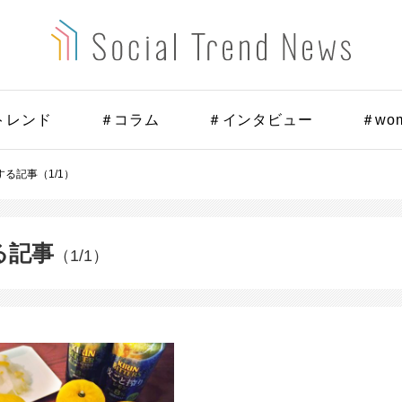
トレンド
＃コラム
＃インタビュー
＃wo
る記事（1/1）
る記事
（1/1）