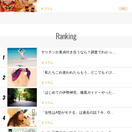
＃コラム
PR
Ranking
ヤリチンか童貞付き合うなら？調査でわかっ…
コラム
「私たちこれ使われたらもう…どこでもイけ…
コラム
「はじめての伊勢神宮」徹底ガイド～やった…
コラム
「女性はA型がモテる」は過去の話？今、O…
コラム