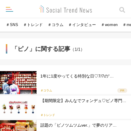
＃SNS
＃トレンド
＃コラム
＃インタビュー
＃women
＃m
「ピノ」に関する記事
（1/1）
1年に1度やってくる特別な日♡7/7の“…
＃コラム
PR
【期間限定】みんなでフォンデュ♡ピノ専門…
＃トレンド
話題の「ピノツムツムver.」で夢のリア…