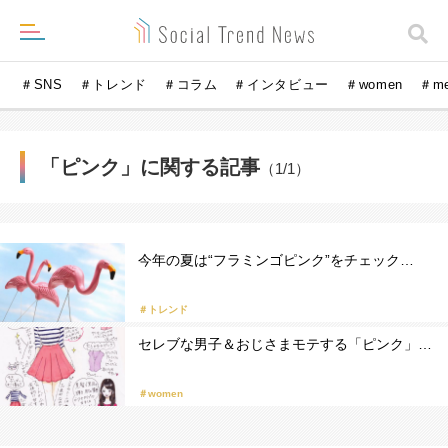
＃SNS
＃トレンド
＃コラム
＃インタビュー
＃women
＃m
「ピンク」に関する記事
（1/1）
今年の夏は“フラミンゴピンク”をチェック…
＃トレンド
セレブな男子＆おじさまモテする「ピンク」…
＃women