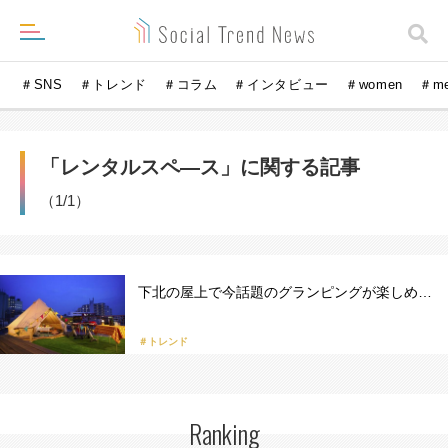
＃SNS
＃トレンド
＃コラム
＃インタビュー
＃women
＃m
「レンタルスペ―ス」に関する記事
（1/1）
下北の屋上で今話題のグランピングが楽しめ…
＃トレンド
Ranking