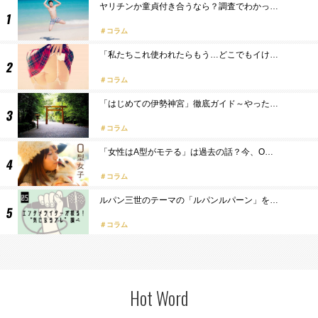
ヤリチンか童貞付き合うなら？調査でわかっ…
コラム
「私たちこれ使われたらもう…どこでもイけ…
コラム
「はじめての伊勢神宮」徹底ガイド～やった…
コラム
「女性はA型がモテる」は過去の話？今、O…
コラム
ルパン三世のテーマの「ルパンルパーン」を…
コラム
Hot Word