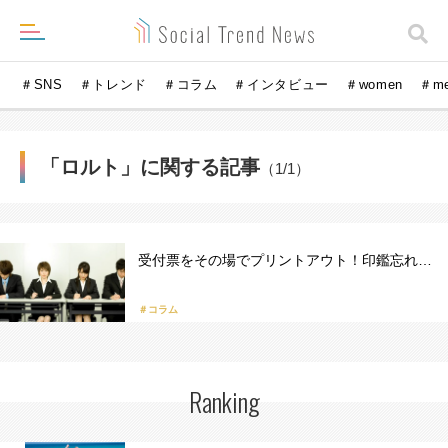
＃SNS
＃トレンド
＃コラム
＃インタビュー
＃women
＃m
「ロルト」に関する記事
（1/1）
受付票をその場でプリントアウト！印鑑忘れ…
＃コラム
Ranking